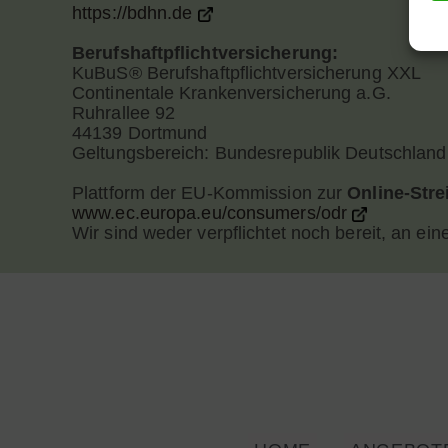
https://bdhn.de
Berufshaftpflichtversicherung:
KuBuS® Berufshaftpflichtversicherung XXL
Continentale Krankenversicherung a.G.
Ruhrallee 92
44139 Dortmund
Geltungsbereich: Bundesrepublik Deutschlan
Plattform der EU-Kommission zur
Online-Stre
www.ec.europa.eu/consumers/odr
Wir sind weder verpflichtet noch bereit, an ei