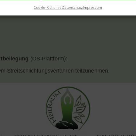
Cookie-Richtlinie
Datenschutz
Impressum
d
itbeilegung
(OS-Plattform):
nem Streitschlichtungsverfahren teilzunehmen.